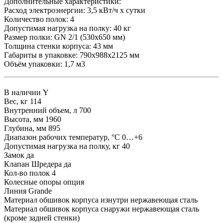
Дополнительные характеристики:
Расход электроэнергии: 3,5 кВт/ч х сутки
Количество полок: 4
Допустимая нагрузка на полку: 40 кг
Размер полки: GN 2/1 (530x650 мм)
Толщина стенки корпуса: 43 мм
Габариты в упаковке: 790х988х2125 мм
Объём упаковки: 1,7 м3
В наличии
Y
Вес, кг
114
Внутренний объем, л
700
Высота, мм
1960
Глубина, мм
895
Диапазон рабочих температур, °C
0…+6
Допустимая нагрузка на полку, кг
40
Замок
да
Клапан Шредера
да
Кол-во полок
4
Колесные опоры
опция
Линия
Grande
Материал обшивок корпуса изнутри
нержавеющая сталь
Материал обшивок корпуса снаружи
нержавеющая сталь
(кроме задней стенки)