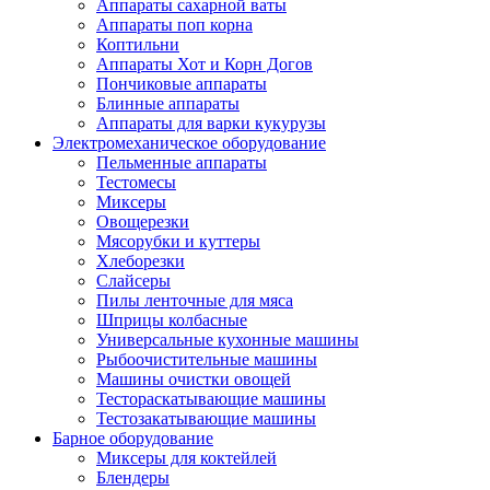
Аппараты сахарной ваты
Аппараты поп корна
Коптильни
Аппараты Хот и Корн Догов
Пончиковые аппараты
Блинные аппараты
Аппараты для варки кукурузы
Электромеханическое оборудование
Пельменные аппараты
Тестомесы
Миксеры
Овощерезки
Мясорубки и куттеры
Хлеборезки
Слайсеры
Пилы ленточные для мяса
Шприцы колбасные
Универсальные кухонные машины
Рыбоочистительные машины
Машины очистки овощей
Тестораскатывающие машины
Тестозакатывающие машины
Барное оборудование
Миксеры для коктейлей
Блендеры