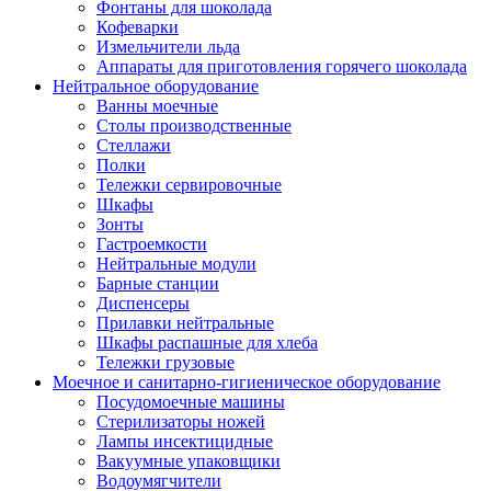
Фонтаны для шоколада
Кофеварки
Измельчители льда
Аппараты для приготовления горячего шоколада
Нейтральное оборудование
Ванны моечные
Столы производственные
Стеллажи
Полки
Тележки сервировочные
Шкафы
Зонты
Гастроемкости
Нейтральные модули
Барные станции
Диспенсеры
Прилавки нейтральные
Шкафы распашные для хлеба
Тележки грузовые
Моечное и санитарно-гигиеническое оборудование
Посудомоечные машины
Стерилизаторы ножей
Лампы инсектицидные
Вакуумные упаковщики
Водоумягчители