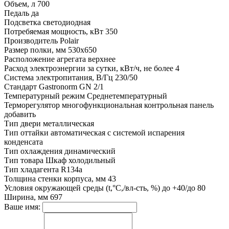
Объем, л
700
Педаль
да
Подсветка
светодиодная
Потребяемая мощность, кВт
350
Производитель
Polair
Размер полки, мм
530x650
Расположение агрегата
верхнее
Расход электроэнергии за сутки, кВт/ч, не более
4
Система электропитания, В/Гц
230/50
Стандарт Gastronorm
GN 2/1
Температурный режим
Среднетемпературный
Терморегулятор
многофункциональная контрольная панель
добавить
Тип двери
металлическая
Тип оттайки
автоматическая с системой испарения
конденсата
Тип охлаждения
динамический
Тип товара
Шкаф холодильный
Тип хладагента
R134a
Толщина стенки корпуса, мм
43
Условия окружающей среды (t,°C,/вл-сть, %)
до +40/до 80
Ширина, мм
697
Ваше имя: