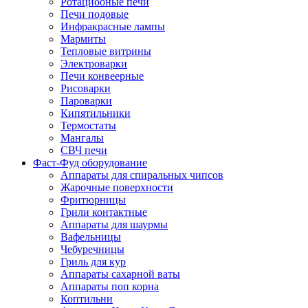
Ротациооные печи
Печи подовые
Инфракрасные лампы
Мармиты
Тепловые витрины
Электроварки
Печи конвеерные
Рисоварки
Пароварки
Кипятильники
Термостаты
Мангалы
СВЧ печи
Фаст-Фуд оборудование
Аппараты для спиральных чипсов
Жарочные поверхности
Фритюрницы
Грили контактные
Аппараты для шаурмы
Вафельницы
Чебуречницы
Гриль для кур
Аппараты сахарной ваты
Аппараты поп корна
Коптильни