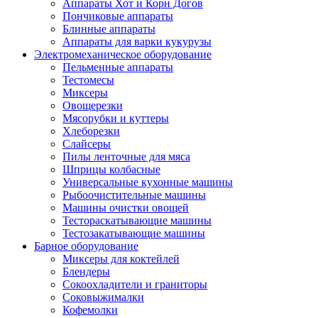
Аппараты Хот и Корн Догов
Пончиковые аппараты
Блинные аппараты
Аппараты для варки кукурузы
Электромеханическое оборудование
Пельменные аппараты
Тестомесы
Миксеры
Овощерезки
Мясорубки и куттеры
Хлеборезки
Слайсеры
Пилы ленточные для мяса
Шприцы колбасные
Универсальные кухонные машины
Рыбоочистительные машины
Машины очистки овощей
Тестораскатывающие машины
Тестозакатывающие машины
Барное оборудование
Миксеры для коктейлей
Блендеры
Сокоохладители и граниторы
Соковыжималки
Кофемолки