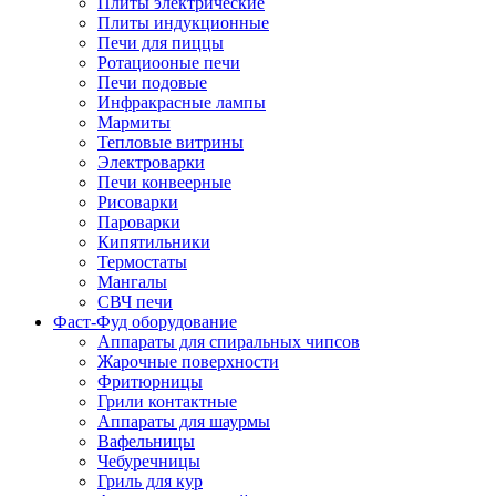
Плиты электрические
Плиты индукционные
Печи для пиццы
Ротациооные печи
Печи подовые
Инфракрасные лампы
Мармиты
Тепловые витрины
Электроварки
Печи конвеерные
Рисоварки
Пароварки
Кипятильники
Термостаты
Мангалы
СВЧ печи
Фаст-Фуд оборудование
Аппараты для спиральных чипсов
Жарочные поверхности
Фритюрницы
Грили контактные
Аппараты для шаурмы
Вафельницы
Чебуречницы
Гриль для кур