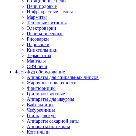
Ротациооные печи
Печи подовые
Инфракрасные лампы
Мармиты
Тепловые витрины
Электроварки
Печи конвеерные
Рисоварки
Пароварки
Кипятильники
Термостаты
Мангалы
СВЧ печи
Фаст-Фуд оборудование
Аппараты для спиральных чипсов
Жарочные поверхности
Фритюрницы
Грили контактные
Аппараты для шаурмы
Вафельницы
Чебуречницы
Гриль для кур
Аппараты сахарной ваты
Аппараты поп корна
Коптильни