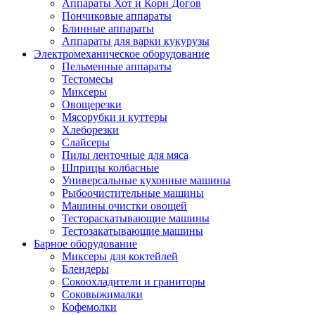
Аппараты Хот и Корн Догов
Пончиковые аппараты
Блинные аппараты
Аппараты для варки кукурузы
Электромеханическое оборудование
Пельменные аппараты
Тестомесы
Миксеры
Овощерезки
Мясорубки и куттеры
Хлеборезки
Слайсеры
Пилы ленточные для мяса
Шприцы колбасные
Универсальные кухонные машины
Рыбоочистительные машины
Машины очистки овощей
Тестораскатывающие машины
Тестозакатывающие машины
Барное оборудование
Миксеры для коктейлей
Блендеры
Сокоохладители и граниторы
Соковыжималки
Кофемолки