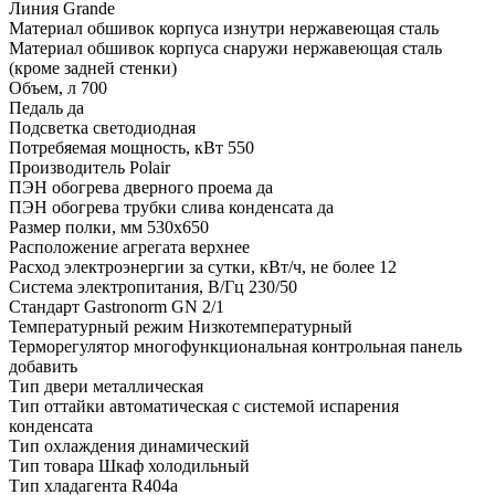
Линия
Grande
Материал обшивок корпуса изнутри
нержавеющая сталь
Материал обшивок корпуса снаружи
нержавеющая сталь
(кроме задней стенки)
Объем, л
700
Педаль
да
Подсветка
светодиодная
Потребяемая мощность, кВт
550
Производитель
Polair
ПЭН обогрева дверного проема
да
ПЭН обогрева трубки слива конденсата
да
Размер полки, мм
530x650
Расположение агрегата
верхнее
Расход электроэнергии за сутки, кВт/ч, не более
12
Система электропитания, В/Гц
230/50
Стандарт Gastronorm
GN 2/1
Температурный режим
Низкотемпературный
Терморегулятор
многофункциональная контрольная панель
добавить
Тип двери
металлическая
Тип оттайки
автоматическая с системой испарения
конденсата
Тип охлаждения
динамический
Тип товара
Шкаф холодильный
Тип хладагента
R404a