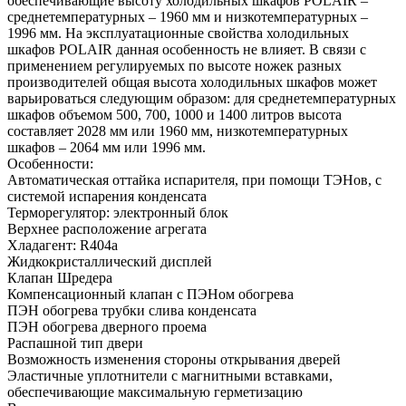
обеспечивающие высоту холодильных шкафов POLAIR –
среднетемпературных – 1960 мм и низкотемпературных –
1996 мм. На эксплуатационные свойства холодильных
шкафов POLAIR данная особенность не влияет. В связи с
применением регулируемых по высоте ножек разных
производителей общая высота холодильных шкафов может
варьироваться следующим образом: для среднетемпературных
шкафов объемом 500, 700, 1000 и 1400 литров высота
составляет 2028 мм или 1960 мм, низкотемпературных
шкафов – 2064 мм или 1996 мм.
Особенности:
Автоматическая оттайка испарителя, при помощи ТЭНов, с
системой испарения конденсата
Терморегулятор: электронный блок
Верхнее расположение агрегата
Хладагент: R404а
Жидкокристаллический дисплей
Клапан Шредера
Компенсационный клапан с ПЭНом обогрева
ПЭН обогрева трубки слива конденсата
ПЭН обогрева дверного проема
Распашной тип двери
Возможность изменения стороны открывания дверей
Эластичные уплотнители с магнитными вставками,
обеспечивающие максимальную герметизацию