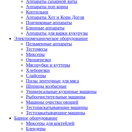
Аппараты сахарной ваты
Аппараты поп корна
Коптильни
Аппараты Хот и Корн Догов
Пончиковые аппараты
Блинные аппараты
Аппараты для варки кукурузы
Электромеханическое оборудование
Пельменные аппараты
Тестомесы
Миксеры
Овощерезки
Мясорубки и куттеры
Хлеборезки
Слайсеры
Пилы ленточные для мяса
Шприцы колбасные
Универсальные кухонные машины
Рыбоочистительные машины
Машины очистки овощей
Тестораскатывающие машины
Тестозакатывающие машины
Барное оборудование
Миксеры для коктейлей
Блендеры