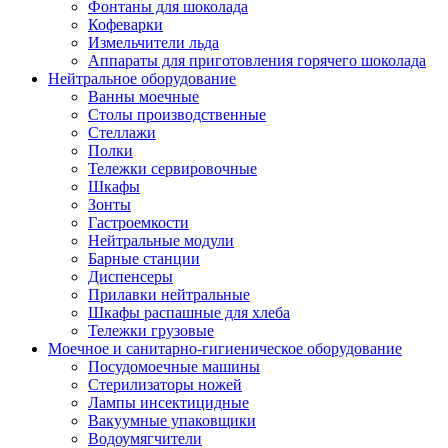
Фонтаны для шоколада
Кофеварки
Измельчители льда
Аппараты для приготовления горячего шоколада
Нейтральное оборудование
Ванны моечные
Столы производственные
Стеллажи
Полки
Тележки сервировочные
Шкафы
Зонты
Гастроемкости
Нейтральные модули
Барные станции
Диспенсеры
Прилавки нейтральные
Шкафы распашные для хлеба
Тележки грузовые
Моечное и санитарно-гигиеническое оборудование
Посудомоечные машины
Стерилизаторы ножей
Лампы инсектицидные
Вакуумные упаковщики
Водоумягчители