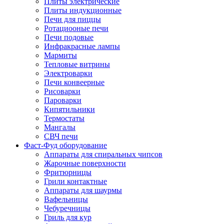
Плиты электрические
Плиты индукционные
Печи для пиццы
Ротациооные печи
Печи подовые
Инфракрасные лампы
Мармиты
Тепловые витрины
Электроварки
Печи конвеерные
Рисоварки
Пароварки
Кипятильники
Термостаты
Мангалы
СВЧ печи
Фаст-Фуд оборудование
Аппараты для спиральных чипсов
Жарочные поверхности
Фритюрницы
Грили контактные
Аппараты для шаурмы
Вафельницы
Чебуречницы
Гриль для кур