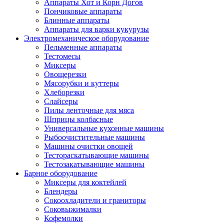
Аппараты Хот и Корн Догов
Пончиковые аппараты
Блинные аппараты
Аппараты для варки кукурузы
Электромеханическое оборудование
Пельменные аппараты
Тестомесы
Миксеры
Овощерезки
Мясорубки и куттеры
Хлеборезки
Слайсеры
Пилы ленточные для мяса
Шприцы колбасные
Универсальные кухонные машины
Рыбоочистительные машины
Машины очистки овощей
Тестораскатывающие машины
Тестозакатывающие машины
Барное оборудование
Миксеры для коктейлей
Блендеры
Сокоохладители и граниторы
Соковыжималки
Кофемолки