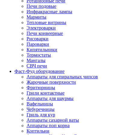
Ротациооные печи
Печи подовые
Инфракрасные лампы
Мармиты
Тепловые витрины
Электроварки
Печи конвеерные
Рисоварки
Пароварки
Кипятильники
Термостаты
Мангалы
СВЧ печи
Фаст-Фуд оборудование
Аппараты для спиральных чипсов
Жарочные поверхности
Фритюрницы
Грили контактные
Аппараты для шаурмы
Вафельницы
Чебуречницы
Гриль для кур
Аппараты сахарной ваты
Аппараты поп корна
Коптильни