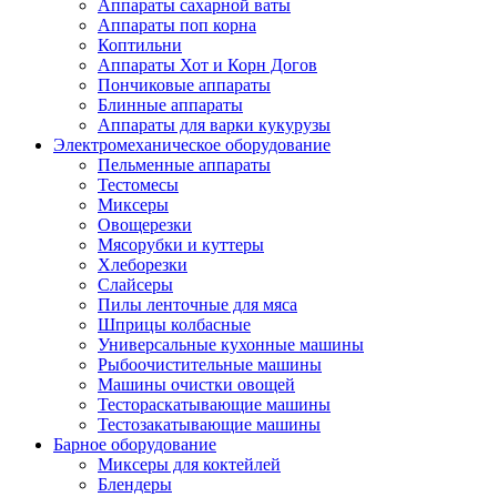
Аппараты сахарной ваты
Аппараты поп корна
Коптильни
Аппараты Хот и Корн Догов
Пончиковые аппараты
Блинные аппараты
Аппараты для варки кукурузы
Электромеханическое оборудование
Пельменные аппараты
Тестомесы
Миксеры
Овощерезки
Мясорубки и куттеры
Хлеборезки
Слайсеры
Пилы ленточные для мяса
Шприцы колбасные
Универсальные кухонные машины
Рыбоочистительные машины
Машины очистки овощей
Тестораскатывающие машины
Тестозакатывающие машины
Барное оборудование
Миксеры для коктейлей
Блендеры