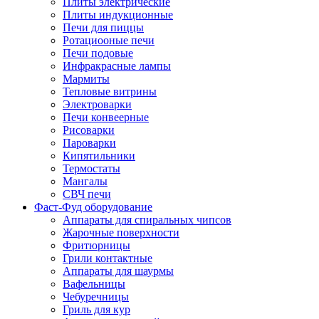
Плиты электрические
Плиты индукционные
Печи для пиццы
Ротациооные печи
Печи подовые
Инфракрасные лампы
Мармиты
Тепловые витрины
Электроварки
Печи конвеерные
Рисоварки
Пароварки
Кипятильники
Термостаты
Мангалы
СВЧ печи
Фаст-Фуд оборудование
Аппараты для спиральных чипсов
Жарочные поверхности
Фритюрницы
Грили контактные
Аппараты для шаурмы
Вафельницы
Чебуречницы
Гриль для кур