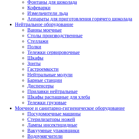
Фонтаны для шоколада
Кофеварки
Измельчители льда
Аппараты для приготовления горячего шоколада
Нейтральное оборудование
Ванны моечные
Столы производственные
Стеллажи
Полки
Тележки сервировочные
Шкафы
Зонты
Гастроемкости
Нейтральные модули
Барные станции
Диспенсеры
Прилавки нейтральные
Шкафы распашные для хлеба
Тележки грузовые
Моечное и санитарно-гигиеническое оборудование
Посудомоечные машины
Стерилизаторы ножей
Лампы инсектицидные
Вакуумные упаковщики
Водоумягчители