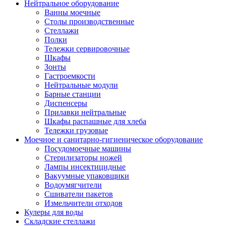
Нейтральное оборудование
Ванны моечные
Столы производственные
Стеллажи
Полки
Тележки сервировочные
Шкафы
Зонты
Гастроемкости
Нейтральные модули
Барные станции
Диспенсеры
Прилавки нейтральные
Шкафы распашные для хлеба
Тележки грузовые
Моечное и санитарно-гигиеническое оборудование
Посудомоечные машины
Стерилизаторы ножей
Лампы инсектицидные
Вакуумные упаковщики
Водоумягчители
Сшиватели пакетов
Измельчители отходов
Кулеры для воды
Складские стеллажи