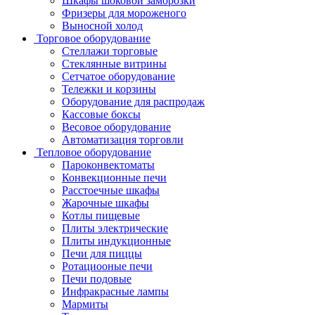
Шкафы шоковой заморозки
Фризеры для мороженого
Выносной холод
Торговое оборудование
Стеллажи торговые
Стеклянные витрины
Сетчатое оборудование
Тележки и корзины
Оборудование для распродаж
Кассовые боксы
Весовое оборудование
Автоматизация торговли
Тепловое оборудование
Пароконвектоматы
Конвекционные печи
Расстоечные шкафы
Жарочные шкафы
Котлы пищевые
Плиты электрические
Плиты индукционные
Печи для пиццы
Ротациооные печи
Печи подовые
Инфракрасные лампы
Мармиты