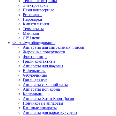
Тепловые витрины
Электроварки
Печи конвеерные
Рисоварки
Пароварки
Кипятильники
Термостаты
Мангалы
СВЧ печи
Фаст-Фуд оборудование
Аппараты для спиральных чипсов
Жарочные поверхности
Фритюрницы
Грили контактные
Аппараты для шаурмы
Вафельницы
Чебуречницы
Гриль для кур
Аппараты сахарной ваты
Аппараты поп корна
Коптильни
Аппараты Хот и Корн Догов
Пончиковые аппараты
Блинные аппараты
Аппараты для варки кукурузы