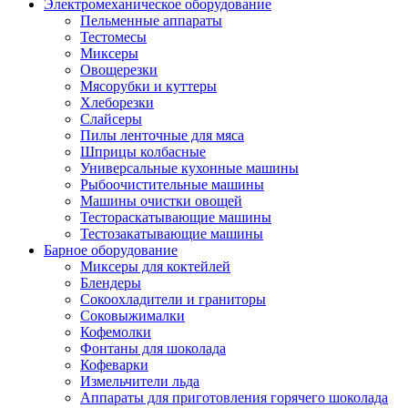
Электромеханическое оборудование
Пельменные аппараты
Тестомесы
Миксеры
Овощерезки
Мясорубки и куттеры
Хлеборезки
Слайсеры
Пилы ленточные для мяса
Шприцы колбасные
Универсальные кухонные машины
Рыбоочистительные машины
Машины очистки овощей
Тестораскатывающие машины
Тестозакатывающие машины
Барное оборудование
Миксеры для коктейлей
Блендеры
Сокоохладители и граниторы
Соковыжималки
Кофемолки
Фонтаны для шоколада
Кофеварки
Измельчители льда
Аппараты для приготовления горячего шоколада