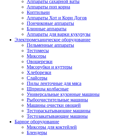
Аппараты сахарной ваты
Аппараты поп корна
Коптильни
Аппараты Хот и Корн Догов
Пончиковые аппараты
Блинные аппараты
Аппараты для варки кукурузы
Электромеханическое оборудование
Пельменные аппараты
Тестомесы
Миксеры
Овощерезки
Мясорубки и куттеры
Хлеборезки
Слайсеры
Пилы ленточные для мяса
Шприцы колбасные
Универсальные кухонные машины
Рыбоочистительные машины
Машины очистки овощей
Тестораскатывающие машины
Тестозакатывающие машины
Барное оборудование
Миксеры для коктейлей
Блендеры