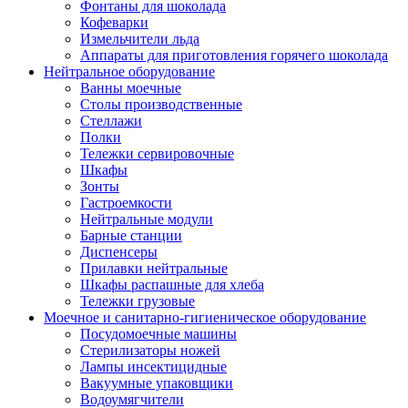
Фонтаны для шоколада
Кофеварки
Измельчители льда
Аппараты для приготовления горячего шоколада
Нейтральное оборудование
Ванны моечные
Столы производственные
Стеллажи
Полки
Тележки сервировочные
Шкафы
Зонты
Гастроемкости
Нейтральные модули
Барные станции
Диспенсеры
Прилавки нейтральные
Шкафы распашные для хлеба
Тележки грузовые
Моечное и санитарно-гигиеническое оборудование
Посудомоечные машины
Стерилизаторы ножей
Лампы инсектицидные
Вакуумные упаковщики
Водоумягчители