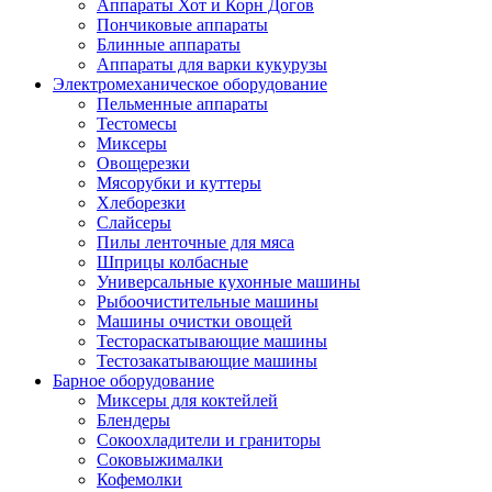
Аппараты Хот и Корн Догов
Пончиковые аппараты
Блинные аппараты
Аппараты для варки кукурузы
Электромеханическое оборудование
Пельменные аппараты
Тестомесы
Миксеры
Овощерезки
Мясорубки и куттеры
Хлеборезки
Слайсеры
Пилы ленточные для мяса
Шприцы колбасные
Универсальные кухонные машины
Рыбоочистительные машины
Машины очистки овощей
Тестораскатывающие машины
Тестозакатывающие машины
Барное оборудование
Миксеры для коктейлей
Блендеры
Сокоохладители и граниторы
Соковыжималки
Кофемолки