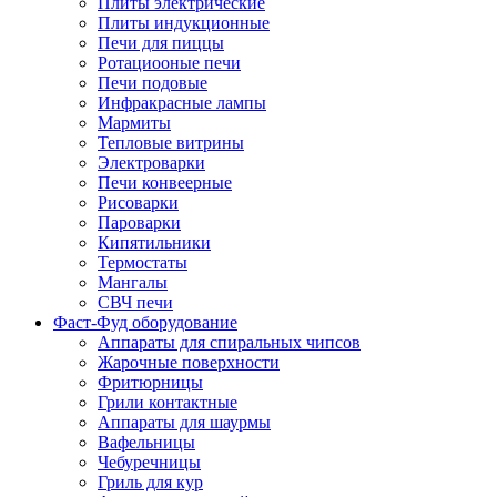
Плиты электрические
Плиты индукционные
Печи для пиццы
Ротациооные печи
Печи подовые
Инфракрасные лампы
Мармиты
Тепловые витрины
Электроварки
Печи конвеерные
Рисоварки
Пароварки
Кипятильники
Термостаты
Мангалы
СВЧ печи
Фаст-Фуд оборудование
Аппараты для спиральных чипсов
Жарочные поверхности
Фритюрницы
Грили контактные
Аппараты для шаурмы
Вафельницы
Чебуречницы
Гриль для кур