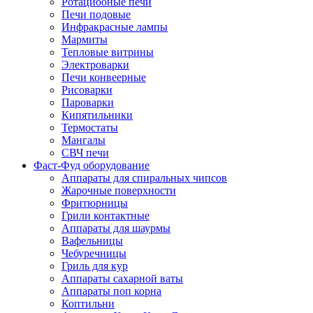
Ротациооные печи
Печи подовые
Инфракрасные лампы
Мармиты
Тепловые витрины
Электроварки
Печи конвеерные
Рисоварки
Пароварки
Кипятильники
Термостаты
Мангалы
СВЧ печи
Фаст-Фуд оборудование
Аппараты для спиральных чипсов
Жарочные поверхности
Фритюрницы
Грили контактные
Аппараты для шаурмы
Вафельницы
Чебуречницы
Гриль для кур
Аппараты сахарной ваты
Аппараты поп корна
Коптильни