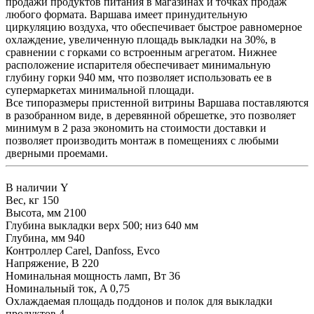
продажи продуктов питания в магазинах и точках продаж
любого формата. Варшава имеет принудительную
циркуляцию воздуха, что обеспечивает быстрое равномерное
охлаждение, увеличенную площадь выкладки на 30%, в
сравнении с горками со встроенным агрегатом. Нижнее
расположение испарителя обеспечивает минимальную
глубину горки 940 мм, что позволяет использовать ее в
супермаркетах минимальной площади.
Все типоразмеры пристенной витрины Варшава поставляются
в разобранном виде, в деревянной обрешетке, это позволяет
минимум в 2 раза экономить на стоимости доставки и
позволяет производить монтаж в помещениях с любыми
дверными проемами.
В наличии
Y
Вес, кг
150
Высота, мм
2100
Глубина выкладки
верх 500; низ 640 мм
Глубина, мм
940
Контроллер
Carel, Danfoss, Evco
Напряжение, В
220
Номинальная мощность ламп, Вт
36
Номинальный ток, A
0,75
Охлаждаемая площадь поддонов и полок для выкладки
продуктов
4