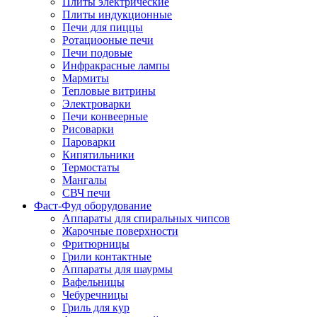
Плиты электрические
Плиты индукционные
Печи для пиццы
Ротациооные печи
Печи подовые
Инфракрасные лампы
Мармиты
Тепловые витрины
Электроварки
Печи конвеерные
Рисоварки
Пароварки
Кипятильники
Термостаты
Мангалы
СВЧ печи
Фаст-Фуд оборудование
Аппараты для спиральных чипсов
Жарочные поверхности
Фритюрницы
Грили контактные
Аппараты для шаурмы
Вафельницы
Чебуречницы
Гриль для кур