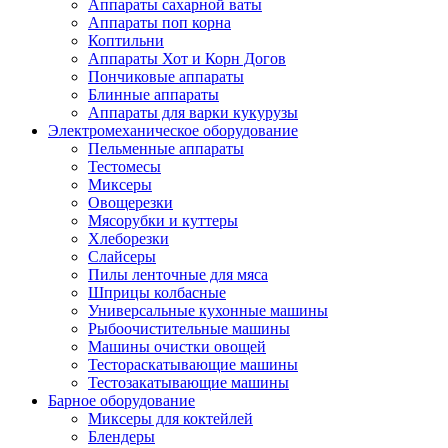
Аппараты сахарной ваты
Аппараты поп корна
Коптильни
Аппараты Хот и Корн Догов
Пончиковые аппараты
Блинные аппараты
Аппараты для варки кукурузы
Электромеханическое оборудование
Пельменные аппараты
Тестомесы
Миксеры
Овощерезки
Мясорубки и куттеры
Хлеборезки
Слайсеры
Пилы ленточные для мяса
Шприцы колбасные
Универсальные кухонные машины
Рыбоочистительные машины
Машины очистки овощей
Тестораскатывающие машины
Тестозакатывающие машины
Барное оборудование
Миксеры для коктейлей
Блендеры