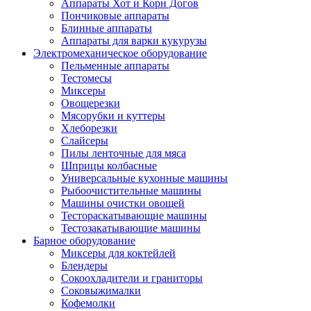
Аппараты Хот и Корн Догов
Пончиковые аппараты
Блинные аппараты
Аппараты для варки кукурузы
Электромеханическое оборудование
Пельменные аппараты
Тестомесы
Миксеры
Овощерезки
Мясорубки и куттеры
Хлеборезки
Слайсеры
Пилы ленточные для мяса
Шприцы колбасные
Универсальные кухонные машины
Рыбоочистительные машины
Машины очистки овощей
Тестораскатывающие машины
Тестозакатывающие машины
Барное оборудование
Миксеры для коктейлей
Блендеры
Сокоохладители и граниторы
Соковыжималки
Кофемолки