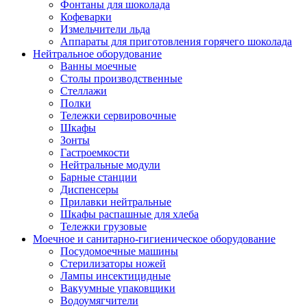
Фонтаны для шоколада
Кофеварки
Измельчители льда
Аппараты для приготовления горячего шоколада
Нейтральное оборудование
Ванны моечные
Столы производственные
Стеллажи
Полки
Тележки сервировочные
Шкафы
Зонты
Гастроемкости
Нейтральные модули
Барные станции
Диспенсеры
Прилавки нейтральные
Шкафы распашные для хлеба
Тележки грузовые
Моечное и санитарно-гигиеническое оборудование
Посудомоечные машины
Стерилизаторы ножей
Лампы инсектицидные
Вакуумные упаковщики
Водоумягчители