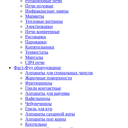
Ротациооные печи
Печи подовые
Инфракрасные лампы
Мармиты
Тепловые витрины
Электроварки
Печи конвеерные
Рисоварки
Пароварки
Кипятильники
Термостаты
Мангалы
СВЧ печи
Фаст-Фуд оборудование
Аппараты для спиральных чипсов
Жарочные поверхности
Фритюрницы
Грили контактные
Аппараты для шаурмы
Вафельницы
Чебуречницы
Гриль для кур
Аппараты сахарной ваты
Аппараты поп корна
Коптильни