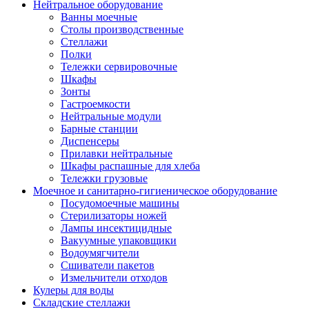
Нейтральное оборудование
Ванны моечные
Столы производственные
Стеллажи
Полки
Тележки сервировочные
Шкафы
Зонты
Гастроемкости
Нейтральные модули
Барные станции
Диспенсеры
Прилавки нейтральные
Шкафы распашные для хлеба
Тележки грузовые
Моечное и санитарно-гигиеническое оборудование
Посудомоечные машины
Стерилизаторы ножей
Лампы инсектицидные
Вакуумные упаковщики
Водоумягчители
Сшиватели пакетов
Измельчители отходов
Кулеры для воды
Складские стеллажи