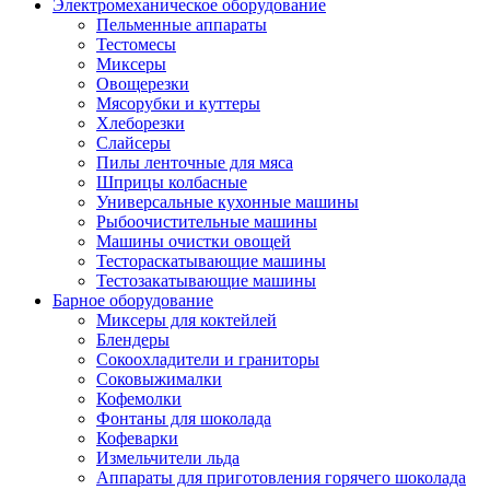
Электромеханическое оборудование
Пельменные аппараты
Тестомесы
Миксеры
Овощерезки
Мясорубки и куттеры
Хлеборезки
Слайсеры
Пилы ленточные для мяса
Шприцы колбасные
Универсальные кухонные машины
Рыбоочистительные машины
Машины очистки овощей
Тестораскатывающие машины
Тестозакатывающие машины
Барное оборудование
Миксеры для коктейлей
Блендеры
Сокоохладители и граниторы
Соковыжималки
Кофемолки
Фонтаны для шоколада
Кофеварки
Измельчители льда
Аппараты для приготовления горячего шоколада