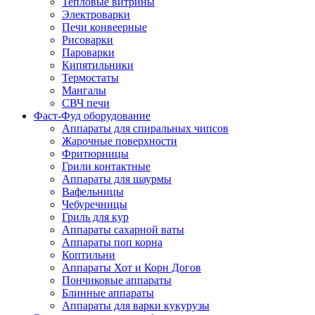
Тепловые витрины
Электроварки
Печи конвеерные
Рисоварки
Пароварки
Кипятильники
Термостаты
Мангалы
СВЧ печи
Фаст-Фуд оборудование
Аппараты для спиральных чипсов
Жарочные поверхности
Фритюрницы
Грили контактные
Аппараты для шаурмы
Вафельницы
Чебуречницы
Гриль для кур
Аппараты сахарной ваты
Аппараты поп корна
Коптильни
Аппараты Хот и Корн Догов
Пончиковые аппараты
Блинные аппараты
Аппараты для варки кукурузы