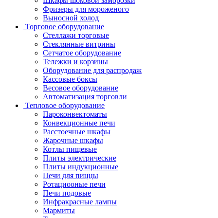
Шкафы шоковой заморозки
Фризеры для мороженого
Выносной холод
Торговое оборудование
Стеллажи торговые
Стеклянные витрины
Сетчатое оборудование
Тележки и корзины
Оборудование для распродаж
Кассовые боксы
Весовое оборудование
Автоматизация торговли
Тепловое оборудование
Пароконвектоматы
Конвекционные печи
Расстоечные шкафы
Жарочные шкафы
Котлы пищевые
Плиты электрические
Плиты индукционные
Печи для пиццы
Ротациооные печи
Печи подовые
Инфракрасные лампы
Мармиты