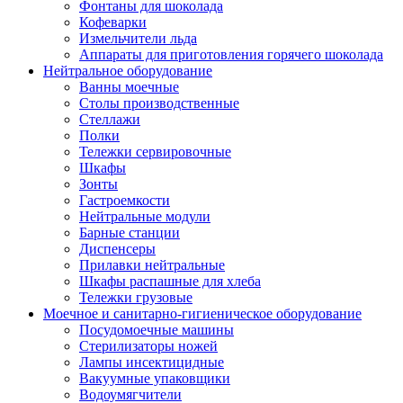
Фонтаны для шоколада
Кофеварки
Измельчители льда
Аппараты для приготовления горячего шоколада
Нейтральное оборудование
Ванны моечные
Столы производственные
Стеллажи
Полки
Тележки сервировочные
Шкафы
Зонты
Гастроемкости
Нейтральные модули
Барные станции
Диспенсеры
Прилавки нейтральные
Шкафы распашные для хлеба
Тележки грузовые
Моечное и санитарно-гигиеническое оборудование
Посудомоечные машины
Стерилизаторы ножей
Лампы инсектицидные
Вакуумные упаковщики
Водоумягчители