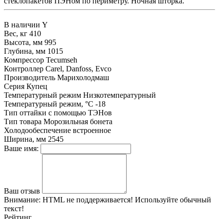
стеклопакетов ПЭНом по периметру. Ночная шторка.
В наличии
Y
Вес, кг
410
Высота, мм
995
Глубина, мм
1015
Компрессор
Tecumseh
Контроллер
Carel, Danfoss, Evco
Производитель
Марихолодмаш
Серия
Купец
Температурный режим
Низкотемпературный
Температурный режим, °С
-18
Тип оттайки
с помощью ТЭНов
Тип товара
Морозильная бонета
Холодообеспечение
встроенное
Ширина, мм
2545
Ваше имя:
Ваш отзыв
Внимание:
HTML не поддерживается! Используйте обычный
текст!
Рейтинг