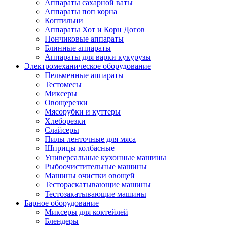
Аппараты сахарной ваты
Аппараты поп корна
Коптильни
Аппараты Хот и Корн Догов
Пончиковые аппараты
Блинные аппараты
Аппараты для варки кукурузы
Электромеханическое оборудование
Пельменные аппараты
Тестомесы
Миксеры
Овощерезки
Мясорубки и куттеры
Хлеборезки
Слайсеры
Пилы ленточные для мяса
Шприцы колбасные
Универсальные кухонные машины
Рыбоочистительные машины
Машины очистки овощей
Тестораскатывающие машины
Тестозакатывающие машины
Барное оборудование
Миксеры для коктейлей
Блендеры