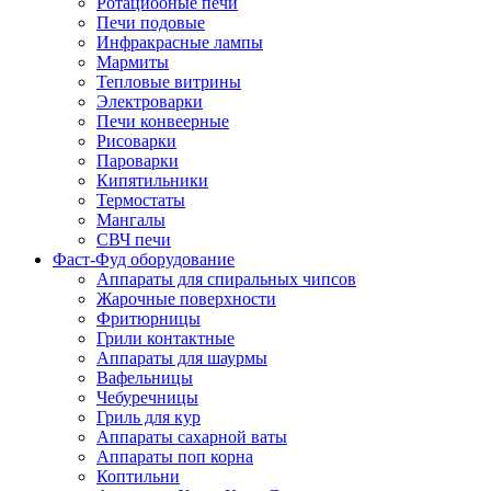
Ротациооные печи
Печи подовые
Инфракрасные лампы
Мармиты
Тепловые витрины
Электроварки
Печи конвеерные
Рисоварки
Пароварки
Кипятильники
Термостаты
Мангалы
СВЧ печи
Фаст-Фуд оборудование
Аппараты для спиральных чипсов
Жарочные поверхности
Фритюрницы
Грили контактные
Аппараты для шаурмы
Вафельницы
Чебуречницы
Гриль для кур
Аппараты сахарной ваты
Аппараты поп корна
Коптильни