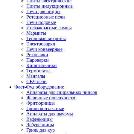
Плиты электрические
Плиты индукционные
Печи для пиццы
Ротациооные печи
Печи подовые
Инфракрасные лампы
Мармиты
Тепловые витрины
Электроварки
Печи конвеерные
Рисоварки
Пароварки
Кипятильники
Термостаты
Мангалы
СВЧ печи
Фаст-Фуд оборудование
Аппараты для спиральных чипсов
Жарочные поверхности
Фритюрницы
Грили контактные
Аппараты для шаурмы
Вафельницы
Чебуречницы
Гриль для кур