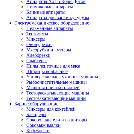
Аппараты Хот и Корн Догов
Пончиковые аппараты
Блинные аппараты
Аппараты для варки кукурузы
Электромеханическое оборудование
Пельменные аппараты
Тестомесы
Миксеры
Овощерезки
Мясорубки и куттеры
Хлеборезки
Слайсеры
Пилы ленточные для мяса
Шприцы колбасные
Универсальные кухонные машины
Рыбоочистительные машины
Машины очистки овощей
Тестораскатывающие машины
Тестозакатывающие машины
Барное оборудование
Миксеры для коктейлей
Блендеры
Сокоохладители и граниторы
Соковыжималки
Кофемолки