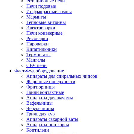
Ротациооные печи
Печи подовые
Инфракрасные лампы
Мармиты
Тепловые витрины
Электроварки
Печи конвеерные
Рисоварки
Пароварки
Кипятильники
Термостаты
Мангалы
СВЧ печи
Фаст-Фуд оборудование
Аппараты для спиральных чипсов
Жарочные поверхности
Фритюрницы
Грили контактные
Аппараты для шаурмы
Вафельницы
Чебуречницы
Гриль для кур
Аппараты сахарной ваты
Аппараты поп корна
Коптильни