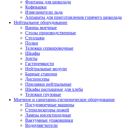
Фонтаны для шоколада
Кофеварки
Измельчители льда
Аппараты для приготовления горячего шоколада
Нейтральное оборудование
Ванны моечные
Столы производственные
Стеллажи
Полки
Тележки сервировочные
Шкафы
Зонты
Гастроемкости
Нейтральные модули
Барные станции
Диспенсеры
Прилавки нейтральные
Шкафы распашные для хлеба
Тележки грузовые
Моечное и санитарно-гигиеническое оборудование
Посудомоечные машины
Стерилизаторы ножей
Лампы инсектицидные
Вакуумные упаковщики
Водоумягчители