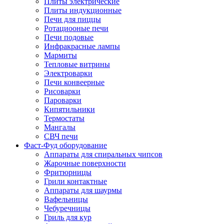
Плиты электрические
Плиты индукционные
Печи для пиццы
Ротациооные печи
Печи подовые
Инфракрасные лампы
Мармиты
Тепловые витрины
Электроварки
Печи конвеерные
Рисоварки
Пароварки
Кипятильники
Термостаты
Мангалы
СВЧ печи
Фаст-Фуд оборудование
Аппараты для спиральных чипсов
Жарочные поверхности
Фритюрницы
Грили контактные
Аппараты для шаурмы
Вафельницы
Чебуречницы
Гриль для кур