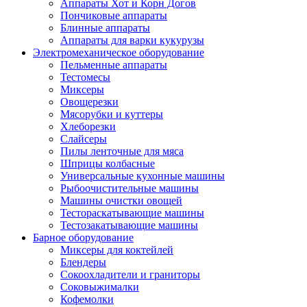
Аппараты Хот и Корн Догов
Пончиковые аппараты
Блинные аппараты
Аппараты для варки кукурузы
Электромеханическое оборудование
Пельменные аппараты
Тестомесы
Миксеры
Овощерезки
Мясорубки и куттеры
Хлеборезки
Слайсеры
Пилы ленточные для мяса
Шприцы колбасные
Универсальные кухонные машины
Рыбоочистительные машины
Машины очистки овощей
Тестораскатывающие машины
Тестозакатывающие машины
Барное оборудование
Миксеры для коктейлей
Блендеры
Сокоохладители и граниторы
Соковыжималки
Кофемолки