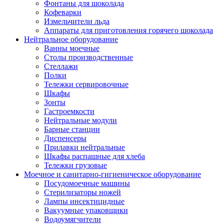
Фонтаны для шоколада
Кофеварки
Измельчители льда
Аппараты для приготовления горячего шоколада
Нейтральное оборудование
Ванны моечные
Столы производственные
Стеллажи
Полки
Тележки сервировочные
Шкафы
Зонты
Гастроемкости
Нейтральные модули
Барные станции
Диспенсеры
Прилавки нейтральные
Шкафы распашные для хлеба
Тележки грузовые
Моечное и санитарно-гигиеническое оборудование
Посудомоечные машины
Стерилизаторы ножей
Лампы инсектицидные
Вакуумные упаковщики
Водоумягчители