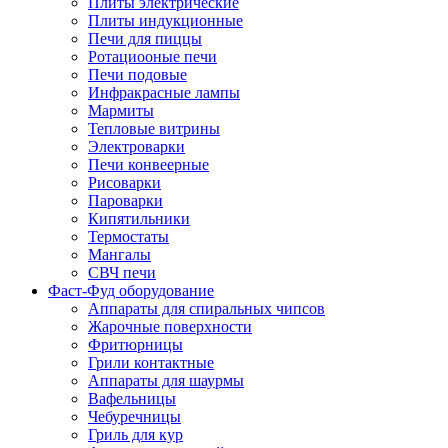
Плиты электрические
Плиты индукционные
Печи для пиццы
Ротациооные печи
Печи подовые
Инфракрасные лампы
Мармиты
Тепловые витрины
Электроварки
Печи конвеерные
Рисоварки
Пароварки
Кипятильники
Термостаты
Мангалы
СВЧ печи
Фаст-Фуд оборудование
Аппараты для спиральных чипсов
Жарочные поверхности
Фритюрницы
Грили контактные
Аппараты для шаурмы
Вафельницы
Чебуречницы
Гриль для кур