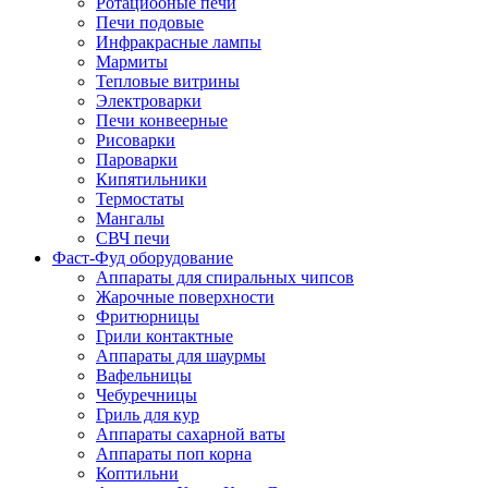
Ротациооные печи
Печи подовые
Инфракрасные лампы
Мармиты
Тепловые витрины
Электроварки
Печи конвеерные
Рисоварки
Пароварки
Кипятильники
Термостаты
Мангалы
СВЧ печи
Фаст-Фуд оборудование
Аппараты для спиральных чипсов
Жарочные поверхности
Фритюрницы
Грили контактные
Аппараты для шаурмы
Вафельницы
Чебуречницы
Гриль для кур
Аппараты сахарной ваты
Аппараты поп корна
Коптильни