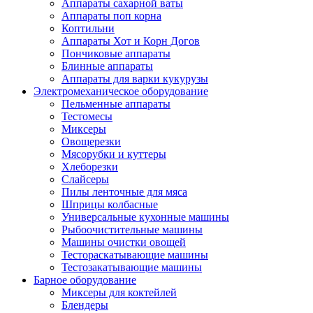
Аппараты сахарной ваты
Аппараты поп корна
Коптильни
Аппараты Хот и Корн Догов
Пончиковые аппараты
Блинные аппараты
Аппараты для варки кукурузы
Электромеханическое оборудование
Пельменные аппараты
Тестомесы
Миксеры
Овощерезки
Мясорубки и куттеры
Хлеборезки
Слайсеры
Пилы ленточные для мяса
Шприцы колбасные
Универсальные кухонные машины
Рыбоочистительные машины
Машины очистки овощей
Тестораскатывающие машины
Тестозакатывающие машины
Барное оборудование
Миксеры для коктейлей
Блендеры