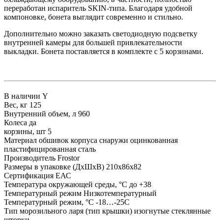
переработан испаритель SKIN-типа. Благодаря удобной
компоновке, бонета выглядит современно и стильно.
Дополнительно можно заказать светодиодную подсветку
внутренней камеры для большей привлекательности
выкладки. Бонета поставляется в комплекте с 5 корзинами.
В наличии
Y
Вес, кг
125
Внутренний объем, л
960
Колеса
да
корзины, шт
5
Материал обшивок корпуса снаружи
оцинкованная
пластифицированная сталь
Производитель
Frostor
Размеры в упаковке (ДхШхВ)
210х86х82
Сертификация
ЕАС
Температура окружающей среды, °С
до +38
Температурный режим
Низкотемпературный
Температурный режим, °С
-18…-25C
Тип морозильного ларя (тип крышки)
изогнутые стеклянные
шторки