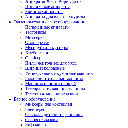
Аппараты Хот и Корн Догов
Пончиковые аппараты
Блинные аппараты
Аппараты для варки кукурузы
Электромеханическое оборудование
Пельменные аппараты
Тестомесы
Миксеры
Овощерезки
Мясорубки и куттеры
Хлеборезки
Слайсеры
Пилы ленточные для мяса
Шприцы колбасные
Универсальные кухонные машины
Рыбоочистительные машины
Машины очистки овощей
Тестораскатывающие машины
Тестозакатывающие машины
Барное оборудование
Миксеры для коктейлей
Блендеры
Сокоохладители и граниторы
Соковыжималки
Кофемолки