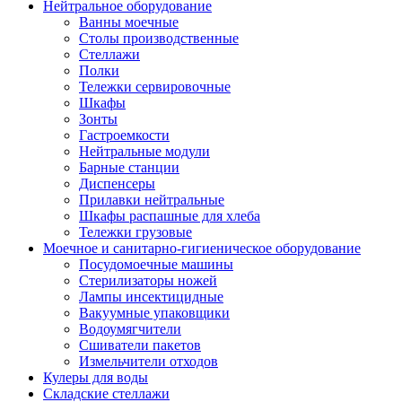
Нейтральное оборудование
Ванны моечные
Столы производственные
Стеллажи
Полки
Тележки сервировочные
Шкафы
Зонты
Гастроемкости
Нейтральные модули
Барные станции
Диспенсеры
Прилавки нейтральные
Шкафы распашные для хлеба
Тележки грузовые
Моечное и санитарно-гигиеническое оборудование
Посудомоечные машины
Стерилизаторы ножей
Лампы инсектицидные
Вакуумные упаковщики
Водоумягчители
Сшиватели пакетов
Измельчители отходов
Кулеры для воды
Складские стеллажи