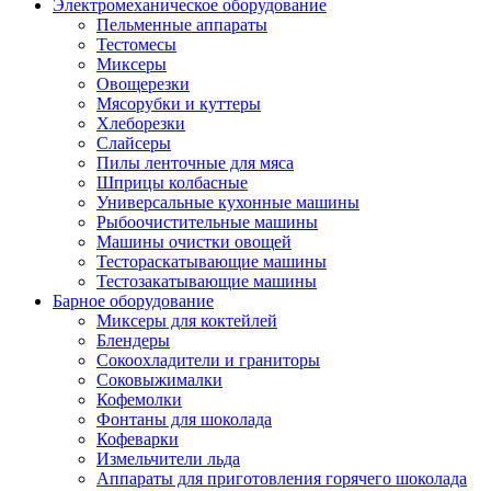
Электромеханическое оборудование
Пельменные аппараты
Тестомесы
Миксеры
Овощерезки
Мясорубки и куттеры
Хлеборезки
Слайсеры
Пилы ленточные для мяса
Шприцы колбасные
Универсальные кухонные машины
Рыбоочистительные машины
Машины очистки овощей
Тестораскатывающие машины
Тестозакатывающие машины
Барное оборудование
Миксеры для коктейлей
Блендеры
Сокоохладители и граниторы
Соковыжималки
Кофемолки
Фонтаны для шоколада
Кофеварки
Измельчители льда
Аппараты для приготовления горячего шоколада