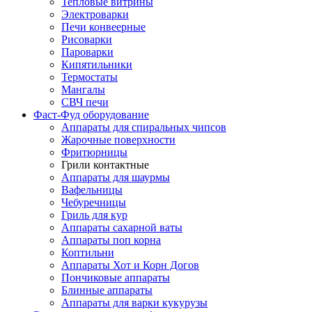
Тепловые витрины
Электроварки
Печи конвеерные
Рисоварки
Пароварки
Кипятильники
Термостаты
Мангалы
СВЧ печи
Фаст-Фуд оборудование
Аппараты для спиральных чипсов
Жарочные поверхности
Фритюрницы
Грили контактные
Аппараты для шаурмы
Вафельницы
Чебуречницы
Гриль для кур
Аппараты сахарной ваты
Аппараты поп корна
Коптильни
Аппараты Хот и Корн Догов
Пончиковые аппараты
Блинные аппараты
Аппараты для варки кукурузы