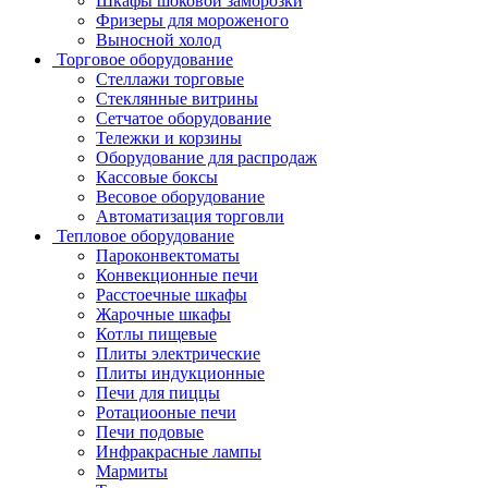
Шкафы шоковой заморозки
Фризеры для мороженого
Выносной холод
Торговое оборудование
Стеллажи торговые
Стеклянные витрины
Сетчатое оборудование
Тележки и корзины
Оборудование для распродаж
Кассовые боксы
Весовое оборудование
Автоматизация торговли
Тепловое оборудование
Пароконвектоматы
Конвекционные печи
Расстоечные шкафы
Жарочные шкафы
Котлы пищевые
Плиты электрические
Плиты индукционные
Печи для пиццы
Ротациооные печи
Печи подовые
Инфракрасные лампы
Мармиты