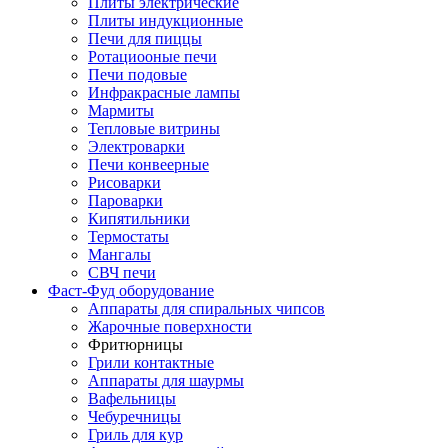
Плиты электрические
Плиты индукционные
Печи для пиццы
Ротациооные печи
Печи подовые
Инфракрасные лампы
Мармиты
Тепловые витрины
Электроварки
Печи конвеерные
Рисоварки
Пароварки
Кипятильники
Термостаты
Мангалы
СВЧ печи
Фаст-Фуд оборудование
Аппараты для спиральных чипсов
Жарочные поверхности
Фритюрницы
Грили контактные
Аппараты для шаурмы
Вафельницы
Чебуречницы
Гриль для кур