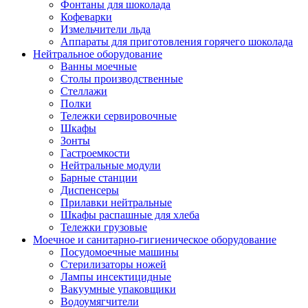
Фонтаны для шоколада
Кофеварки
Измельчители льда
Аппараты для приготовления горячего шоколада
Нейтральное оборудование
Ванны моечные
Столы производственные
Стеллажи
Полки
Тележки сервировочные
Шкафы
Зонты
Гастроемкости
Нейтральные модули
Барные станции
Диспенсеры
Прилавки нейтральные
Шкафы распашные для хлеба
Тележки грузовые
Моечное и санитарно-гигиеническое оборудование
Посудомоечные машины
Стерилизаторы ножей
Лампы инсектицидные
Вакуумные упаковщики
Водоумягчители