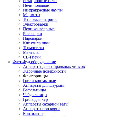
Ротациооные печи
Печи подовые
Инфракрасные лампы
Мармиты
Тепловые витрины
Электроварки
Печи конвеерные
Рисоварки
Пароварки
Кипятильники
Термостаты
Мангалы
СВЧ печи
Фаст-Фуд оборудование
Аппараты для спиральных чипсов
Жарочные поверхности
Фритюрницы
Грили контактные
Аппараты для шаурмы
Вафельницы
Чебуречницы
Гриль для кур
Аппараты сахарной ваты
Аппараты поп корна
Коптильни