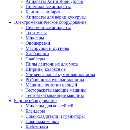
Аппараты Хот и Корн Догов
Пончиковые аппараты
Блинные аппараты
Аппараты для варки кукурузы
Электромеханическое оборудование
Пельменные аппараты
Тестомесы
Миксеры
Овощерезки
Мясорубки и куттеры
Хлеборезки
Слайсеры
Пилы ленточные для мяса
Шприцы колбасные
Универсальные кухонные машины
Рыбоочистительные машины
Машины очистки овощей
Тестораскатывающие машины
Тестозакатывающие машины
Барное оборудование
Миксеры для коктейлей
Блендеры
Сокоохладители и граниторы
Соковыжималки
Кофемолки