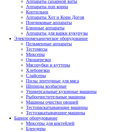
Аппараты сахарной ваты
Аппараты поп корна
Коптильни
Аппараты Хот и Корн Догов
Пончиковые аппараты
Блинные аппараты
Аппараты для варки кукурузы
Электромеханическое оборудование
Пельменные аппараты
Тестомесы
Миксеры
Овощерезки
Мясорубки и куттеры
Хлеборезки
Слайсеры
Пилы ленточные для мяса
Шприцы колбасные
Универсальные кухонные машины
Рыбоочистительные машины
Машины очистки овощей
Тестораскатывающие машины
Тестозакатывающие машины
Барное оборудование
Миксеры для коктейлей
Блендеры