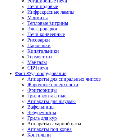
Ротациооные печи
Печи подовые
Инфракрасные лампы
Мармиты
Тепловые витрины
Электроварки
Печи конвеерные
Рисоварки
Пароварки
Кипятильники
Термостаты
Мангалы
СВЧ печи
Фаст-Фуд оборудование
Аппараты для спиральных чипсов
Жарочные поверхности
Фритюрницы
Грили контактные
Аппараты для шаурмы
Вафельницы
Чебуречницы
Гриль для кур
Аппараты сахарной ваты
Аппараты поп корна
Коптильни