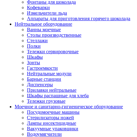
Фонтаны для шоколада
Кофеварки
Измельчители льда
Аппараты для приготовления горячего шоколада
Нейтральное оборудование
Ванны моечные
Столы производственные
Стеллажи
Полки
Тележки сервировочные
Шкафы
Зонты
Гастроемкости
Нейтральные модули
Барные станции
Диспенсеры
Прилавки нейтральные
Шкафы распашные для хлеба
Тележки грузовые
Моечное и санитарно-гигиеническое оборудование
Посудомоечные машины
Стерилизаторы ножей
Лампы инсектицидные
Вакуумные упаковщики
Водоумягчители