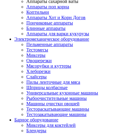
Аппараты сахарной ваты
Аппараты поп корна
Коптильни
Аппараты Хот и Корн Догов
Пончиковые аппараты
Блинные аппараты
Аппараты для варки кукурузы
Электромеханическое оборудование
Пельменные аппараты
Тестомесы
Миксеры
Овощерезки
Мясорубки и куттеры
Хлеборезки
Слайсеры
Пилы ленточные для мяса
Шприцы колбасные
Универсальные кухонные машины
Рыбоочистительные машины
Машины очистки овощей
Тестораскатывающие машины
Тестозакатывающие машины
Барное оборудование
Миксеры для коктейлей
Блендеры