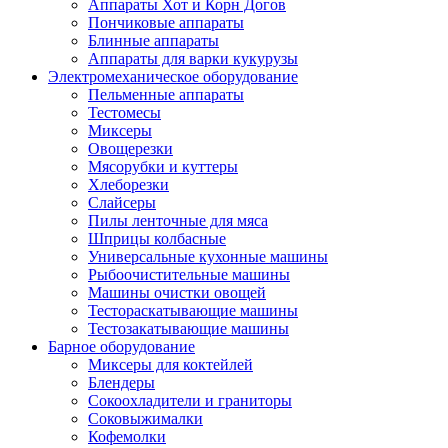
Аппараты Хот и Корн Догов
Пончиковые аппараты
Блинные аппараты
Аппараты для варки кукурузы
Электромеханическое оборудование
Пельменные аппараты
Тестомесы
Миксеры
Овощерезки
Мясорубки и куттеры
Хлеборезки
Слайсеры
Пилы ленточные для мяса
Шприцы колбасные
Универсальные кухонные машины
Рыбоочистительные машины
Машины очистки овощей
Тестораскатывающие машины
Тестозакатывающие машины
Барное оборудование
Миксеры для коктейлей
Блендеры
Сокоохладители и граниторы
Соковыжималки
Кофемолки