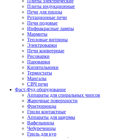
Плиты электрические
Плиты индукционные
Печи для пиццы
Ротациооные печи
Печи подовые
Инфракрасные лампы
Мармиты
Тепловые витрины
Электроварки
Печи конвеерные
Рисоварки
Пароварки
Кипятильники
Термостаты
Мангалы
СВЧ печи
Фаст-Фуд оборудование
Аппараты для спиральных чипсов
Жарочные поверхности
Фритюрницы
Грили контактные
Аппараты для шаурмы
Вафельницы
Чебуречницы
Гриль для кур