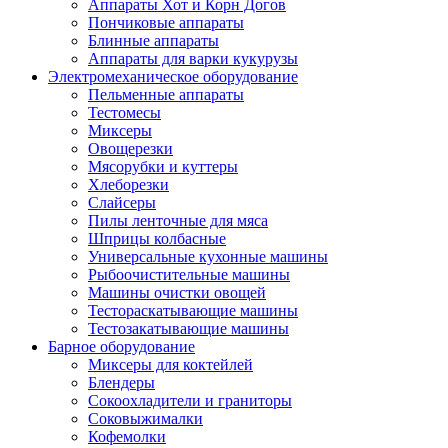
Аппараты Хот и Корн Догов
Пончиковые аппараты
Блинные аппараты
Аппараты для варки кукурузы
Электромеханическое оборудование
Пельменные аппараты
Тестомесы
Миксеры
Овощерезки
Мясорубки и куттеры
Хлеборезки
Слайсеры
Пилы ленточные для мяса
Шприцы колбасные
Универсальные кухонные машины
Рыбоочистительные машины
Машины очистки овощей
Тестораскатывающие машины
Тестозакатывающие машины
Барное оборудование
Миксеры для коктейлей
Блендеры
Сокоохладители и граниторы
Соковыжималки
Кофемолки