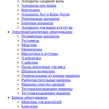
Аппараты сахарной ваты
Аппараты поп корна
Коптильни
Аппараты Хот и Корн Догов
Пончиковые аппараты
Блинные аппараты
Аппараты для варки кукурузы
Электромеханическое оборудование
Пельменные аппараты
Тестомесы
Миксеры
Овощерезки
Мясорубки и куттеры
Хлеборезки
Слайсеры
Пилы ленточные для мяса
Шприцы колбасные
Универсальные кухонные машины
Рыбоочистительные машины
Машины очистки овощей
Тестораскатывающие машины
Тестозакатывающие машины
Барное оборудование
Миксеры для коктейлей
Блендеры