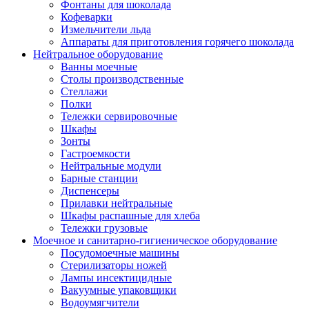
Фонтаны для шоколада
Кофеварки
Измельчители льда
Аппараты для приготовления горячего шоколада
Нейтральное оборудование
Ванны моечные
Столы производственные
Стеллажи
Полки
Тележки сервировочные
Шкафы
Зонты
Гастроемкости
Нейтральные модули
Барные станции
Диспенсеры
Прилавки нейтральные
Шкафы распашные для хлеба
Тележки грузовые
Моечное и санитарно-гигиеническое оборудование
Посудомоечные машины
Стерилизаторы ножей
Лампы инсектицидные
Вакуумные упаковщики
Водоумягчители