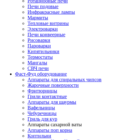
Ротациооные печи
Печи подовые
Инфракрасные лампы
Мармиты
Тепловые витрины
Электроварки
Печи конвеерные
Рисоварки
Пароварки
Кипятильники
Термостаты
Мангалы
СВЧ печи
Фаст-Фуд оборудование
Аппараты для спиральных чипсов
Жарочные поверхности
Фритюрницы
Грили контактные
Аппараты для шаурмы
Вафельницы
Чебуречницы
Гриль для кур
Аппараты сахарной ваты
Аппараты поп корна
Коптильни