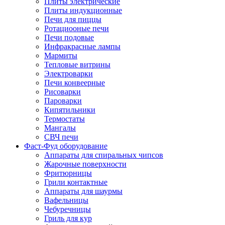
Плиты электрические
Плиты индукционные
Печи для пиццы
Ротациооные печи
Печи подовые
Инфракрасные лампы
Мармиты
Тепловые витрины
Электроварки
Печи конвеерные
Рисоварки
Пароварки
Кипятильники
Термостаты
Мангалы
СВЧ печи
Фаст-Фуд оборудование
Аппараты для спиральных чипсов
Жарочные поверхности
Фритюрницы
Грили контактные
Аппараты для шаурмы
Вафельницы
Чебуречницы
Гриль для кур