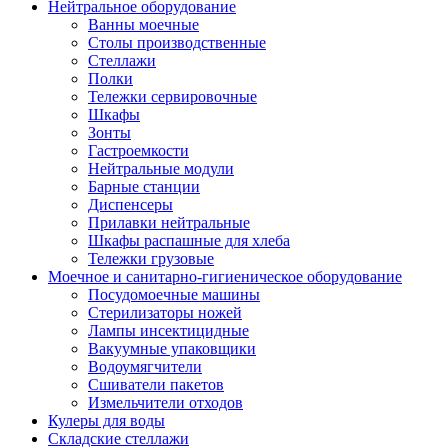
Нейтральное оборудование
Ванны моечные
Столы производственные
Стеллажи
Полки
Тележки сервировочные
Шкафы
Зонты
Гастроемкости
Нейтральные модули
Барные станции
Диспенсеры
Прилавки нейтральные
Шкафы распашные для хлеба
Тележки грузовые
Моечное и санитарно-гигиеническое оборудование
Посудомоечные машины
Стерилизаторы ножей
Лампы инсектицидные
Вакуумные упаковщики
Водоумягчители
Сшиватели пакетов
Измельчители отходов
Кулеры для воды
Складские стеллажи