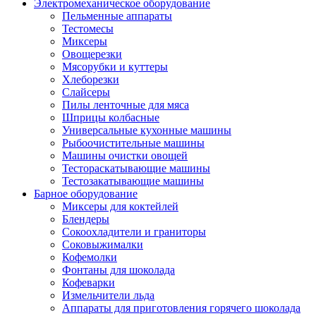
Электромеханическое оборудование
Пельменные аппараты
Тестомесы
Миксеры
Овощерезки
Мясорубки и куттеры
Хлеборезки
Слайсеры
Пилы ленточные для мяса
Шприцы колбасные
Универсальные кухонные машины
Рыбоочистительные машины
Машины очистки овощей
Тестораскатывающие машины
Тестозакатывающие машины
Барное оборудование
Миксеры для коктейлей
Блендеры
Сокоохладители и граниторы
Соковыжималки
Кофемолки
Фонтаны для шоколада
Кофеварки
Измельчители льда
Аппараты для приготовления горячего шоколада