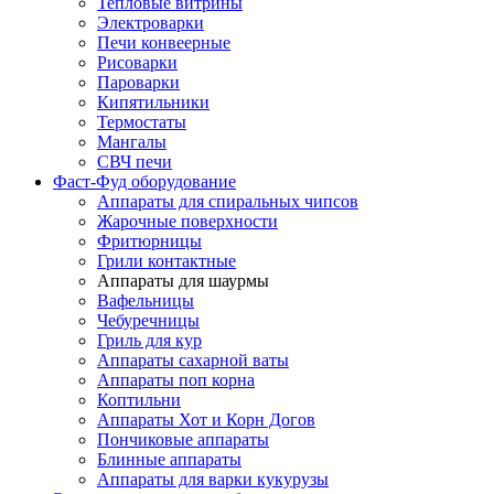
Тепловые витрины
Электроварки
Печи конвеерные
Рисоварки
Пароварки
Кипятильники
Термостаты
Мангалы
СВЧ печи
Фаст-Фуд оборудование
Аппараты для спиральных чипсов
Жарочные поверхности
Фритюрницы
Грили контактные
Аппараты для шаурмы
Вафельницы
Чебуречницы
Гриль для кур
Аппараты сахарной ваты
Аппараты поп корна
Коптильни
Аппараты Хот и Корн Догов
Пончиковые аппараты
Блинные аппараты
Аппараты для варки кукурузы