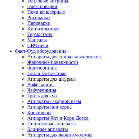
Тепловые витрины
Электроварки
Печи конвеерные
Рисоварки
Пароварки
Кипятильники
Термостаты
Мангалы
СВЧ печи
Фаст-Фуд оборудование
Аппараты для спиральных чипсов
Жарочные поверхности
Фритюрницы
Грили контактные
Аппараты для шаурмы
Вафельницы
Чебуречницы
Гриль для кур
Аппараты сахарной ваты
Аппараты поп корна
Коптильни
Аппараты Хот и Корн Догов
Пончиковые аппараты
Блинные аппараты
Аппараты для варки кукурузы