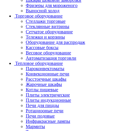
Шкафы шоковой заморозки
Фризеры для мороженого
Выносной холод
Торговое оборудование
Стеллажи торговые
Стеклянные витрины
Сетчатое оборудование
Тележки и корзины
Оборудование для распродаж
Кассовые боксы
Весовое оборудование
Автоматизация торговли
Тепловое оборудование
Пароконвектоматы
Конвекционные печи
Расстоечные шкафы
Жарочные шкафы
Котлы пищевые
Плиты электрические
Плиты индукционные
Печи для пиццы
Ротациооные печи
Печи подовые
Инфракрасные лампы
Мармиты