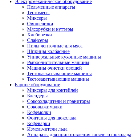
Электромеханическое оборудование
Пельменные аппараты
Тестомесы
Миксеры
Овощерезки
Мясорубки и куттеры
Хлеборезки
Слайсеры
Пилы ленточные для мяса
Шприцы колбасные
Универсальные кухонные машины
Рыбоочистительные машины
Машины очистки овощей
Тестораскатывающие машины
Тестозакатывающие машины
Барное оборудование
Миксеры для коктейлей
Блендеры
Сокоохладители и граниторы
Соковыжималки
Кофемолки
Фонтаны для шоколада
Кофеварки
Измельчители льда
Аппараты для приготовления горячего шоколада