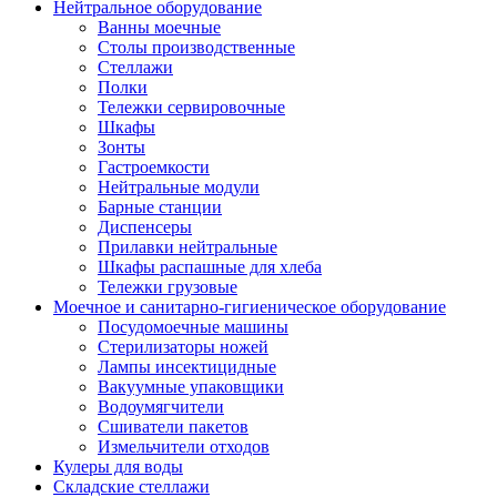
Нейтральное оборудование
Ванны моечные
Столы производственные
Стеллажи
Полки
Тележки сервировочные
Шкафы
Зонты
Гастроемкости
Нейтральные модули
Барные станции
Диспенсеры
Прилавки нейтральные
Шкафы распашные для хлеба
Тележки грузовые
Моечное и санитарно-гигиеническое оборудование
Посудомоечные машины
Стерилизаторы ножей
Лампы инсектицидные
Вакуумные упаковщики
Водоумягчители
Сшиватели пакетов
Измельчители отходов
Кулеры для воды
Складские стеллажи