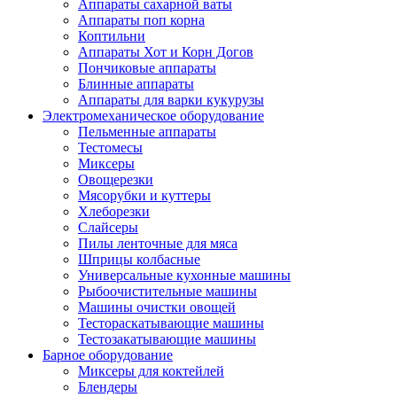
Аппараты сахарной ваты
Аппараты поп корна
Коптильни
Аппараты Хот и Корн Догов
Пончиковые аппараты
Блинные аппараты
Аппараты для варки кукурузы
Электромеханическое оборудование
Пельменные аппараты
Тестомесы
Миксеры
Овощерезки
Мясорубки и куттеры
Хлеборезки
Слайсеры
Пилы ленточные для мяса
Шприцы колбасные
Универсальные кухонные машины
Рыбоочистительные машины
Машины очистки овощей
Тестораскатывающие машины
Тестозакатывающие машины
Барное оборудование
Миксеры для коктейлей
Блендеры