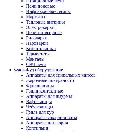
Ротациооные печи
Печи подовые
Инфракрасные лампы
Мармиты
Тепловые витрины
Электроварки
Печи конвеерные
Рисоварки
Пароварки
Кипятильники
Термостаты
Мангалы
СВЧ печи
Фаст-Фуд оборудование
Аппараты для спиральных чипсов
Жарочные поверхности
Фритюрницы
Грили контактные
Аппараты для шаурмы
Вафельницы
Чебуречницы
Гриль для кур
Аппараты сахарной ваты
Аппараты поп корна
Коптильни