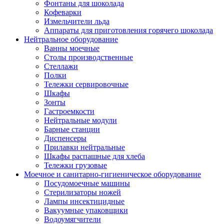
Фонтаны для шоколада
Кофеварки
Измельчители льда
Аппараты для приготовления горячего шоколада
Нейтральное оборудование
Ванны моечные
Столы производственные
Стеллажи
Полки
Тележки сервировочные
Шкафы
Зонты
Гастроемкости
Нейтральные модули
Барные станции
Диспенсеры
Прилавки нейтральные
Шкафы распашные для хлеба
Тележки грузовые
Моечное и санитарно-гигиеническое оборудование
Посудомоечные машины
Стерилизаторы ножей
Лампы инсектицидные
Вакуумные упаковщики
Водоумягчители