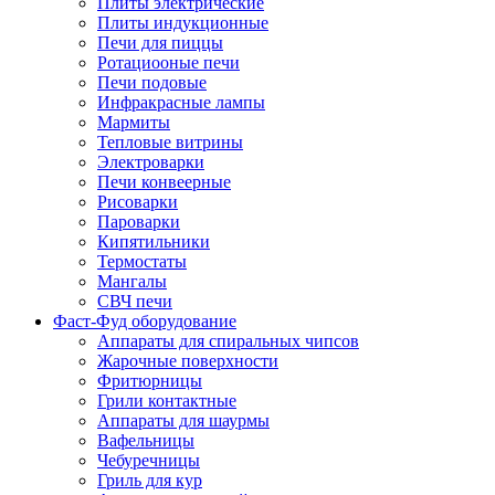
Плиты электрические
Плиты индукционные
Печи для пиццы
Ротациооные печи
Печи подовые
Инфракрасные лампы
Мармиты
Тепловые витрины
Электроварки
Печи конвеерные
Рисоварки
Пароварки
Кипятильники
Термостаты
Мангалы
СВЧ печи
Фаст-Фуд оборудование
Аппараты для спиральных чипсов
Жарочные поверхности
Фритюрницы
Грили контактные
Аппараты для шаурмы
Вафельницы
Чебуречницы
Гриль для кур