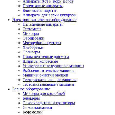
Аппараты Хот и Корн Догов
Пончиковые аппараты
Блинные аппараты
Аппараты для варки кукурузы
Электромеханическое оборудование
Пельменные аппараты
Тестомесы
Миксеры
Овощерезки
Мясорубки и куттеры
Хлеборезки
Слайсеры
Пилы ленточные для мяса
Шприцы колбасные
Универсальные кухонные машины
Рыбоочистительные машины
Машины очистки овощей
Тестораскатывающие машины
Тестозакатывающие машины
Барное оборудование
Миксеры для коктейлей
Блендеры
Сокоохладители и граниторы
Соковыжималки
Кофемолки