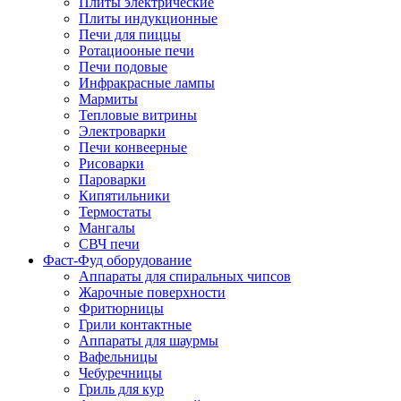
Плиты электрические
Плиты индукционные
Печи для пиццы
Ротациооные печи
Печи подовые
Инфракрасные лампы
Мармиты
Тепловые витрины
Электроварки
Печи конвеерные
Рисоварки
Пароварки
Кипятильники
Термостаты
Мангалы
СВЧ печи
Фаст-Фуд оборудование
Аппараты для спиральных чипсов
Жарочные поверхности
Фритюрницы
Грили контактные
Аппараты для шаурмы
Вафельницы
Чебуречницы
Гриль для кур