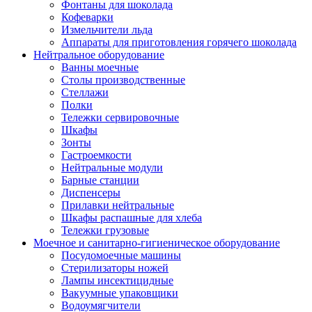
Фонтаны для шоколада
Кофеварки
Измельчители льда
Аппараты для приготовления горячего шоколада
Нейтральное оборудование
Ванны моечные
Столы производственные
Стеллажи
Полки
Тележки сервировочные
Шкафы
Зонты
Гастроемкости
Нейтральные модули
Барные станции
Диспенсеры
Прилавки нейтральные
Шкафы распашные для хлеба
Тележки грузовые
Моечное и санитарно-гигиеническое оборудование
Посудомоечные машины
Стерилизаторы ножей
Лампы инсектицидные
Вакуумные упаковщики
Водоумягчители