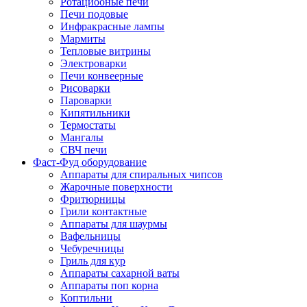
Ротациооные печи
Печи подовые
Инфракрасные лампы
Мармиты
Тепловые витрины
Электроварки
Печи конвеерные
Рисоварки
Пароварки
Кипятильники
Термостаты
Мангалы
СВЧ печи
Фаст-Фуд оборудование
Аппараты для спиральных чипсов
Жарочные поверхности
Фритюрницы
Грили контактные
Аппараты для шаурмы
Вафельницы
Чебуречницы
Гриль для кур
Аппараты сахарной ваты
Аппараты поп корна
Коптильни