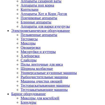
Аппараты сахарной ваты
Аппараты поп корна
Коптильни
Аппараты Хот и Корн Догов
Пончиковые аппараты
Блинные аппараты
Аппараты для варки кукурузы
Электромеханическое оборудование
Пельменные аппараты
Тестомесы
Миксеры
Овощерезки
Мясорубки и куттеры
Хлеборезки
Слайсеры
Пилы ленточные для мяса
Шприцы колбасные
Универсальные кухонные машины
Рыбоочистительные машины
Машины очистки овощей
Тестораскатывающие машины
Тестозакатывающие машины
Барное оборудование
Миксеры для коктейлей
Блендеры