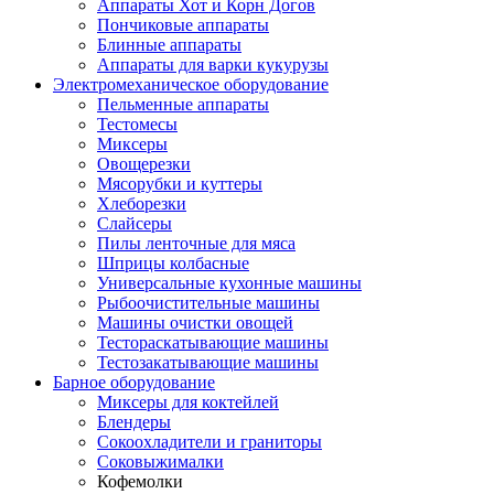
Аппараты Хот и Корн Догов
Пончиковые аппараты
Блинные аппараты
Аппараты для варки кукурузы
Электромеханическое оборудование
Пельменные аппараты
Тестомесы
Миксеры
Овощерезки
Мясорубки и куттеры
Хлеборезки
Слайсеры
Пилы ленточные для мяса
Шприцы колбасные
Универсальные кухонные машины
Рыбоочистительные машины
Машины очистки овощей
Тестораскатывающие машины
Тестозакатывающие машины
Барное оборудование
Миксеры для коктейлей
Блендеры
Сокоохладители и граниторы
Соковыжималки
Кофемолки