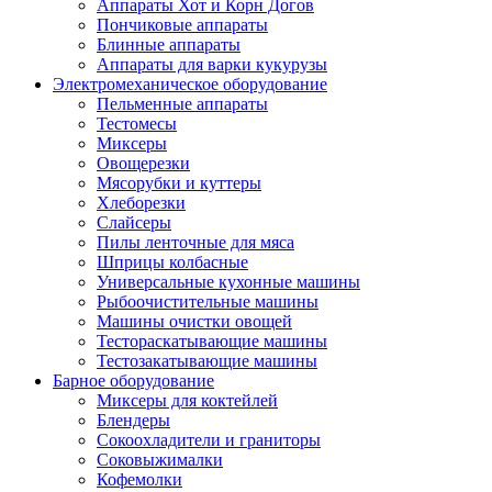
Аппараты Хот и Корн Догов
Пончиковые аппараты
Блинные аппараты
Аппараты для варки кукурузы
Электромеханическое оборудование
Пельменные аппараты
Тестомесы
Миксеры
Овощерезки
Мясорубки и куттеры
Хлеборезки
Слайсеры
Пилы ленточные для мяса
Шприцы колбасные
Универсальные кухонные машины
Рыбоочистительные машины
Машины очистки овощей
Тестораскатывающие машины
Тестозакатывающие машины
Барное оборудование
Миксеры для коктейлей
Блендеры
Сокоохладители и граниторы
Соковыжималки
Кофемолки