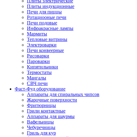
Плиты электрические
Плиты индукционные
Печи для пиццы
Ротациооные печи
Печи подовые
Инфракрасные лампы
Мармиты
Тепловые витрины
Электроварки
Печи конвеерные
Рисоварки
Пароварки
Кипятильники
Термостаты
Мангалы
СВЧ печи
Фаст-Фуд оборудование
Аппараты для спиральных чипсов
Жарочные поверхности
Фритюрницы
Грили контактные
Аппараты для шаурмы
Вафельницы
Чебуречницы
Гриль для кур