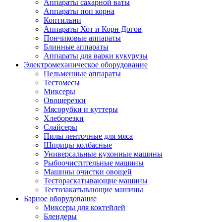
Аппараты сахарной ваты
Аппараты поп корна
Коптильни
Аппараты Хот и Корн Догов
Пончиковые аппараты
Блинные аппараты
Аппараты для варки кукурузы
Электромеханическое оборудование
Пельменные аппараты
Тестомесы
Миксеры
Овощерезки
Мясорубки и куттеры
Хлеборезки
Слайсеры
Пилы ленточные для мяса
Шприцы колбасные
Универсальные кухонные машины
Рыбоочистительные машины
Машины очистки овощей
Тестораскатывающие машины
Тестозакатывающие машины
Барное оборудование
Миксеры для коктейлей
Блендеры