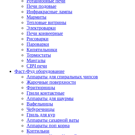
Ротациооные печи
Печи подовые
Инфракрасные лампы
Мармиты
Тепловые витрины
Электроварки
Печи конвеерные
Рисоварки
Пароварки
Кипятильники
Термостаты
Мангалы
СВЧ печи
Фаст-Фуд оборудование
Аппараты для спиральных чипсов
Жарочные поверхности
Фритюрницы
Грили контактные
Аппараты для шаурмы
Вафельницы
Чебуречницы
Гриль для кур
Аппараты сахарной ваты
Аппараты поп корна
Коптильни