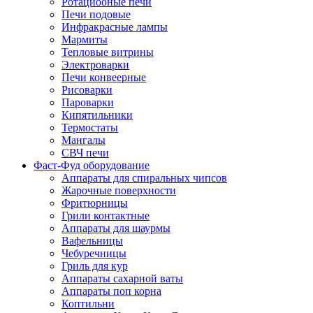
Ротациооные печи
Печи подовые
Инфракрасные лампы
Мармиты
Тепловые витрины
Электроварки
Печи конвеерные
Рисоварки
Пароварки
Кипятильники
Термостаты
Мангалы
СВЧ печи
Фаст-Фуд оборудование
Аппараты для спиральных чипсов
Жарочные поверхности
Фритюрницы
Грили контактные
Аппараты для шаурмы
Вафельницы
Чебуречницы
Гриль для кур
Аппараты сахарной ваты
Аппараты поп корна
Коптильни