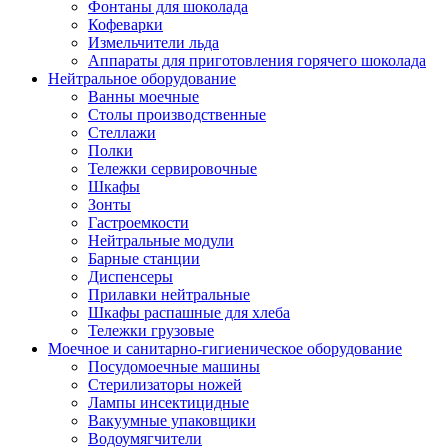
Фонтаны для шоколада
Кофеварки
Измельчители льда
Аппараты для приготовления горячего шоколада
Нейтральное оборудование
Ванны моечные
Столы производственные
Стеллажи
Полки
Тележки сервировочные
Шкафы
Зонты
Гастроемкости
Нейтральные модули
Барные станции
Диспенсеры
Прилавки нейтральные
Шкафы распашные для хлеба
Тележки грузовые
Моечное и санитарно-гигиеническое оборудование
Посудомоечные машины
Стерилизаторы ножей
Лампы инсектицидные
Вакуумные упаковщики
Водоумягчители