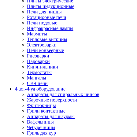
Плиты электрические
Плиты индукционные
Печи для пиццы
Ротациооные печи
Печи подовые
Инфракрасные лампы
Мармиты
Тепловые витрины
Электроварки
Печи конвеерные
Рисоварки
Пароварки
Кипятильники
Термостаты
Мангалы
СВЧ печи
Фаст-Фуд оборудование
Аппараты для спиральных чипсов
Жарочные поверхности
Фритюрницы
Грили контактные
Аппараты для шаурмы
Вафельницы
Чебуречницы
Гриль для кур