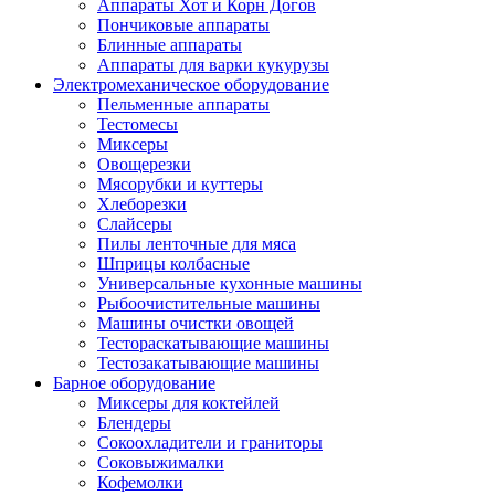
Аппараты Хот и Корн Догов
Пончиковые аппараты
Блинные аппараты
Аппараты для варки кукурузы
Электромеханическое оборудование
Пельменные аппараты
Тестомесы
Миксеры
Овощерезки
Мясорубки и куттеры
Хлеборезки
Слайсеры
Пилы ленточные для мяса
Шприцы колбасные
Универсальные кухонные машины
Рыбоочистительные машины
Машины очистки овощей
Тестораскатывающие машины
Тестозакатывающие машины
Барное оборудование
Миксеры для коктейлей
Блендеры
Сокоохладители и граниторы
Соковыжималки
Кофемолки