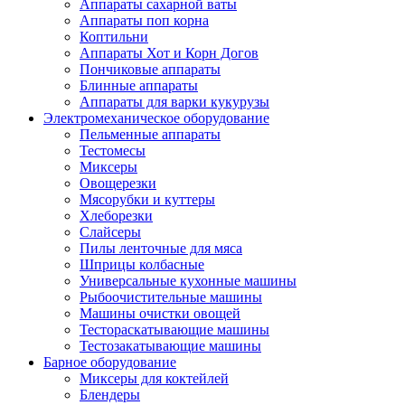
Аппараты сахарной ваты
Аппараты поп корна
Коптильни
Аппараты Хот и Корн Догов
Пончиковые аппараты
Блинные аппараты
Аппараты для варки кукурузы
Электромеханическое оборудование
Пельменные аппараты
Тестомесы
Миксеры
Овощерезки
Мясорубки и куттеры
Хлеборезки
Слайсеры
Пилы ленточные для мяса
Шприцы колбасные
Универсальные кухонные машины
Рыбоочистительные машины
Машины очистки овощей
Тестораскатывающие машины
Тестозакатывающие машины
Барное оборудование
Миксеры для коктейлей
Блендеры